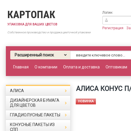
КАРТОПАК
Логин:
УПАКОВКА ДЛЯ ВАШИХ ЦВЕТОВ
Регистрация
За
Собственное производство и продажа цветочной упаковки
Расширенный поиск
Главная
О компании
Оплата и доставка
Оптовикам
АЛИСА КОНУС П
АЛИСА
ДИЗАЙНЕРСКАЯ БУМАГА
НОВИНКА
ДЛЯ ЦВЕТОВ
ГЛАДИОЛУСНЫЕ ПАКЕТЫ
КОНУСНЫЕ ПАКЕТЫ ИЗ
СПП