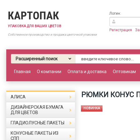
КАРТОПАК
Логин:
УПАКОВКА ДЛЯ ВАШИХ ЦВЕТОВ
Регистрация
За
Собственное производство и продажа цветочной упаковки
Расширенный поиск
Главная
О компании
Оплата и доставка
Оптовикам
РЮМКИ КОНУС П/
АЛИСА
ДИЗАЙНЕРСКАЯ БУМАГА
НОВИНКА
ДЛЯ ЦВЕТОВ
ГЛАДИОЛУСНЫЕ ПАКЕТЫ
КОНУСНЫЕ ПАКЕТЫ ИЗ
СПП