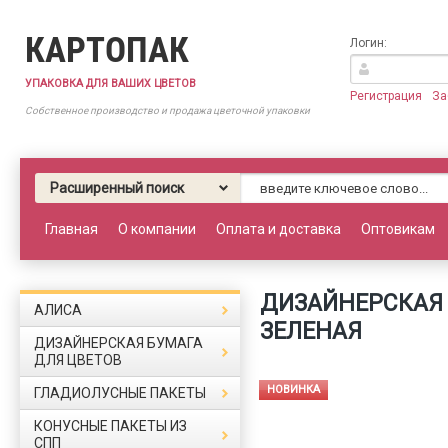
КАРТОПАК
Логин:
УПАКОВКА ДЛЯ ВАШИХ ЦВЕТОВ
Регистрация
За
Собственное производство и продажа цветочной упаковки
Расширенный поиск
Главная
О компании
Оплата и доставка
Оптовикам
ДИЗАЙНЕРСКАЯ 
АЛИСА
ЗЕЛЕНАЯ
ДИЗАЙНЕРСКАЯ БУМАГА
ДЛЯ ЦВЕТОВ
НОВИНКА
ГЛАДИОЛУСНЫЕ ПАКЕТЫ
КОНУСНЫЕ ПАКЕТЫ ИЗ
СПП