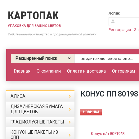
КАРТОПАК
Логин:
УПАКОВКА ДЛЯ ВАШИХ ЦВЕТОВ
Регистрация
За
Собственное производство и продажа цветочной упаковки
Расширенный поиск
Главная
О компании
Оплата и доставка
Оптовикам
КОНУС ПП 8019
АЛИСА
ДИЗАЙНЕРСКАЯ БУМАГА
ДЛЯ ЦВЕТОВ
НОВИНКА
ГЛАДИОЛУСНЫЕ ПАКЕТЫ
КОНУСНЫЕ ПАКЕТЫ ИЗ
СПП