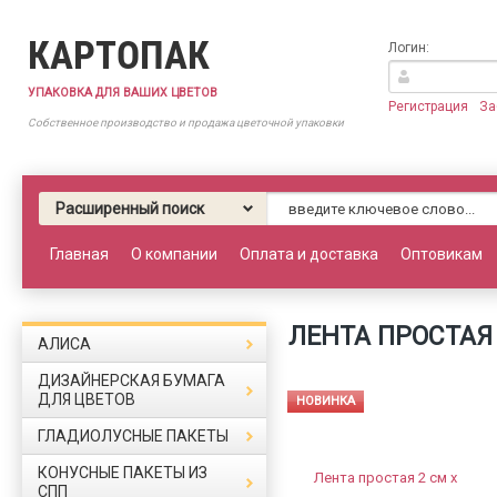
КАРТОПАК
Логин:
УПАКОВКА ДЛЯ ВАШИХ ЦВЕТОВ
Регистрация
За
Собственное производство и продажа цветочной упаковки
Расширенный поиск
Главная
О компании
Оплата и доставка
Оптовикам
ЛЕНТА ПРОСТАЯ 
АЛИСА
ДИЗАЙНЕРСКАЯ БУМАГА
ДЛЯ ЦВЕТОВ
НОВИНКА
ГЛАДИОЛУСНЫЕ ПАКЕТЫ
КОНУСНЫЕ ПАКЕТЫ ИЗ
СПП